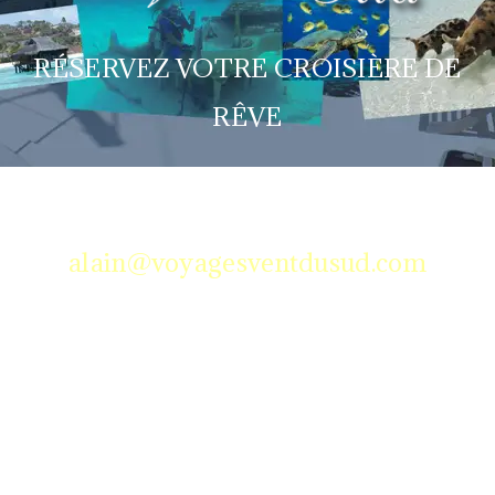
RÉSERVEZ VOTRE CROISIÈRE DE
RÊVE
514 -704-2404
alain@voyagesventdusud.com