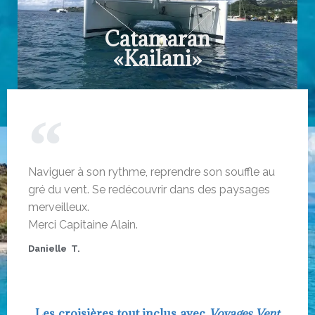
attend pour des souvenirs
Le spacieux catamaran Helia 44 vous
Catamaran
«Kailani»
LE BATEAU
Naviguer à son rythme, reprendre son souffle au
gré du vent. Se redécouvrir dans des paysages
merveilleux.
Merci Capitaine Alain.
Danielle  T.
Les croisières tout inclus avec
Voyages Vent