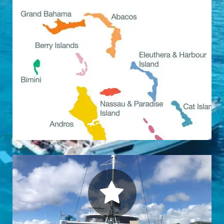
SAVOIR PLUS
:
Les Bahamas
ou les Grenadines
Découvrez nos croisières tout inclus
DESTINATIONS
EN IMAGES
mémorables...